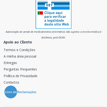
r
c
a
d
Autorização de venda de medicamentos veterinários não sujeitos a receita médica à
o
distância, pela DGAV.
Apoio ao Cliente
Termos e Condições
A minha área pessoal
Entregas
Perguntas Frequentes
Política de Privacidade
Contactos