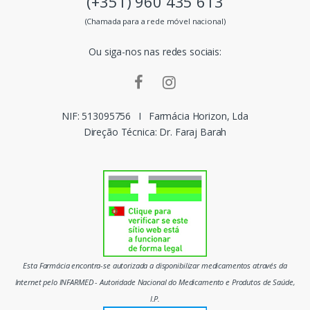
(+351) 960 435 613
s
(Chamada para a rede móvel nacional)
m
Ou siga-nos nas redes sociais:
a
r
c
NIF: 513095756
I
Farmácia Horizon, Lda
Direção Técnica: Dr. Faraj Barah
a
s
d
o
m
Esta Farmácia encontra-se autorizada a disponibilizar medicamentos através da
e
Internet pelo INFARMED - Autoridade Nacional do Medicamento e Produtos de Saúde,
I.P.