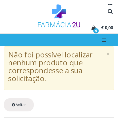
Seguir para navegação
Seguir para conteúdo
€ 0,00
0
☰
×
Não foi possível localizar
nenhum produto que
correspondesse a sua
solicitação.
Voltar