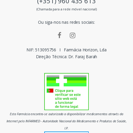
(+351) 960 435 613
s
(Chamada para a rede móvel nacional)
m
Ou siga-nos nas redes sociais:
a
r
c
NIF: 513095756
I
Farmácia Horizon, Lda
Direção Técnica: Dr. Faraj Barah
a
s
d
o
m
Esta Farmácia encontra-se autorizada a disponibilizar medicamentos através da
e
Internet pelo INFARMED - Autoridade Nacional do Medicamento e Produtos de Saúde,
I.P.