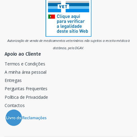
r
c
a
d
Autorização de venda de medicamentos veterinários não sujeitos a receita médica à
o
distância, pela DGAV.
Apoio ao Cliente
Termos e Condições
A minha área pessoal
Entregas
Perguntas Frequentes
Política de Privacidade
Contactos