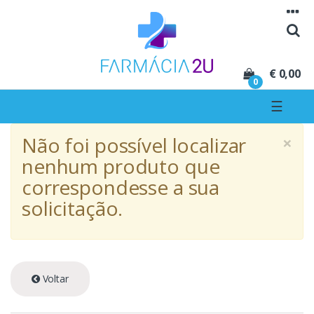
Seguir para navegação
Seguir para conteúdo
€ 0,00
0
☰
×
Não foi possível localizar
nenhum produto que
correspondesse a sua
solicitação.
Voltar