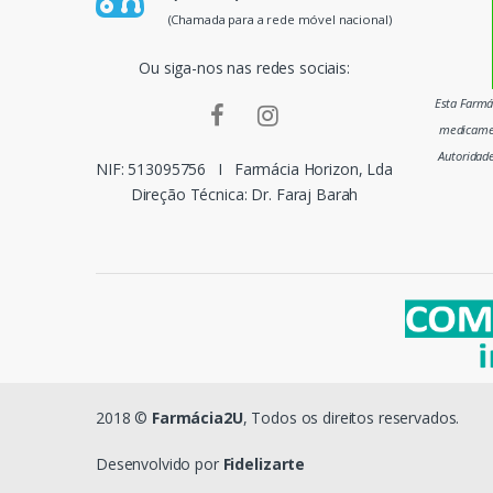
p
(Chamada para a rede móvel nacional)
a
Ou siga-nos nas redes sociais:
i
Esta Farmác
medicamen
s
Autoridad
NIF: 513095756
I
Farmácia Horizon, Lda
m
Direção Técnica: Dr. Faraj Barah
a
r
c
a
s
2018 ©
Farmácia2U
, Todos os direitos reservados.
d
Desenvolvido por
Fidelizarte