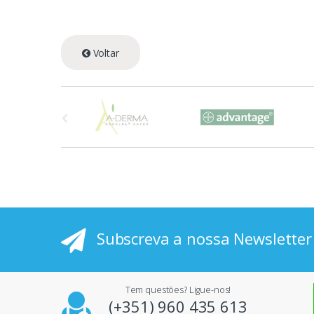
Voltar
A
s
p
r
i
Subscreva a nossa Newsletter
n
c
Tem questões? Ligue-nos!
i
(+351) 960 435 613