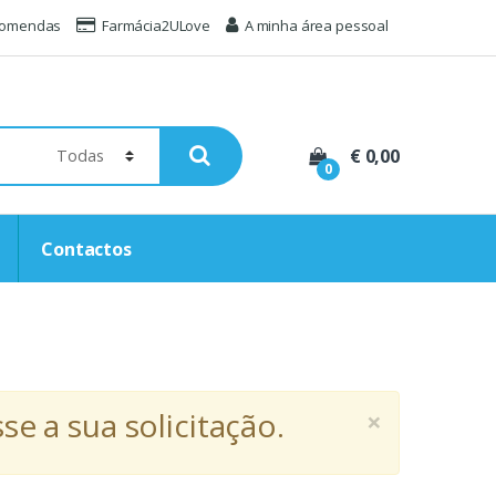
comendas
Farmácia2ULove
A minha área pessoal
€ 0,00
0
Contactos
×
e a sua solicitação.