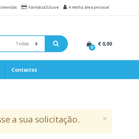
comendas
Farmácia2ULove
A minha área pessoal
€ 0,00
0
Contactos
×
e a sua solicitação.