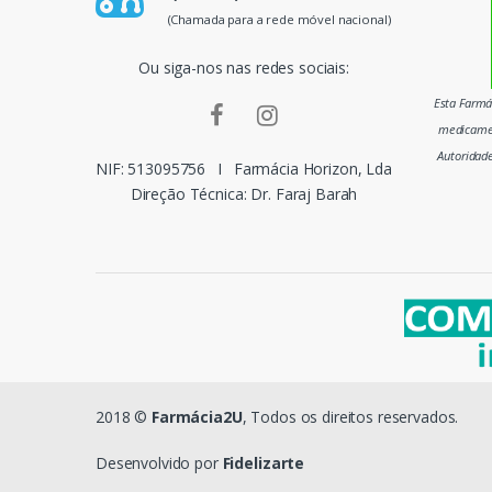
p
(Chamada para a rede móvel nacional)
a
Ou siga-nos nas redes sociais:
i
Esta Farmác
medicamen
s
Autoridad
NIF: 513095756
I
Farmácia Horizon, Lda
m
Direção Técnica: Dr. Faraj Barah
a
r
c
a
s
2018 ©
Farmácia2U
, Todos os direitos reservados.
d
Desenvolvido por
Fidelizarte