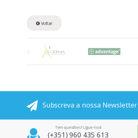
Voltar
A
s
p
r
i
Subscreva a nossa Newsletter
n
c
Tem questões? Ligue-nos!
i
(+351) 960 435 613