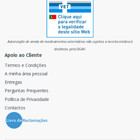
r
c
a
d
Autorização de venda de medicamentos veterinários não sujeitos a receita médica à
o
distância, pela DGAV.
Apoio ao Cliente
Termos e Condições
A minha área pessoal
Entregas
Perguntas Frequentes
Política de Privacidade
Contactos