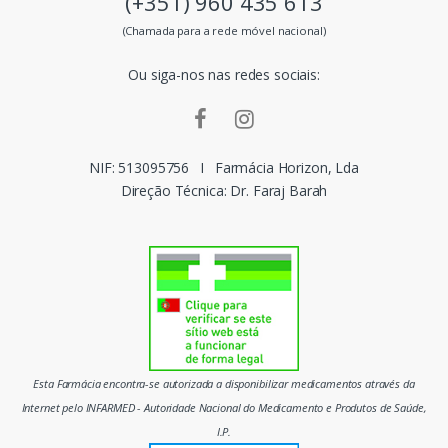
(+351) 960 435 613
s
(Chamada para a rede móvel nacional)
m
Ou siga-nos nas redes sociais:
a
r
c
NIF: 513095756
I
Farmácia Horizon, Lda
Direção Técnica: Dr. Faraj Barah
a
s
d
o
m
Esta Farmácia encontra-se autorizada a disponibilizar medicamentos através da
e
Internet pelo INFARMED - Autoridade Nacional do Medicamento e Produtos de Saúde,
I.P.