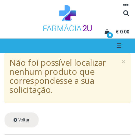
Seguir para navegação
Seguir para conteúdo
€ 0,00
0
☰
×
Não foi possível localizar
nenhum produto que
correspondesse a sua
solicitação.
Voltar