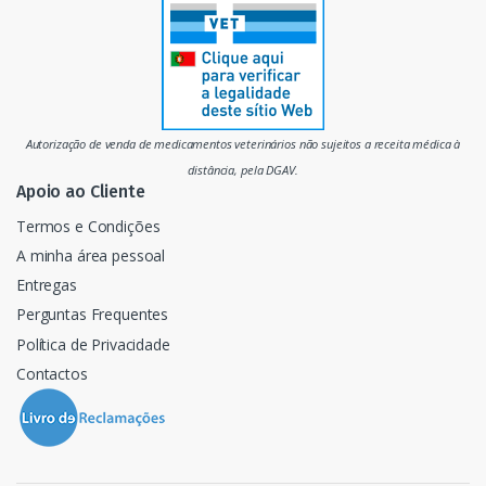
r
c
a
d
Autorização de venda de medicamentos veterinários não sujeitos a receita médica à
o
distância, pela DGAV.
Apoio ao Cliente
Termos e Condições
A minha área pessoal
Entregas
Perguntas Frequentes
Política de Privacidade
Contactos