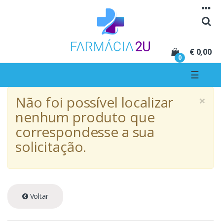
Seguir para navegação
Seguir para conteúdo
€ 0,00
0
☰
×
Não foi possível localizar
nenhum produto que
correspondesse a sua
solicitação.
Voltar