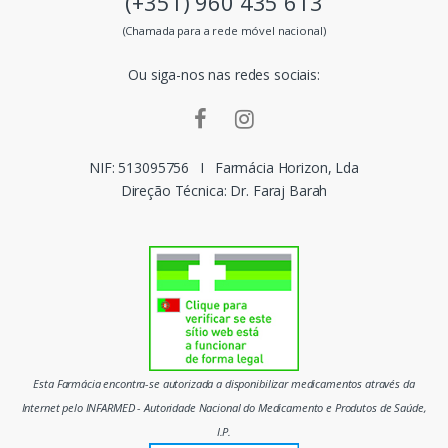
(+351) 960 435 613
s
(Chamada para a rede móvel nacional)
m
Ou siga-nos nas redes sociais:
a
r
c
NIF: 513095756
I
Farmácia Horizon, Lda
Direção Técnica: Dr. Faraj Barah
a
s
d
o
m
Esta Farmácia encontra-se autorizada a disponibilizar medicamentos através da
e
Internet pelo INFARMED - Autoridade Nacional do Medicamento e Produtos de Saúde,
I.P.