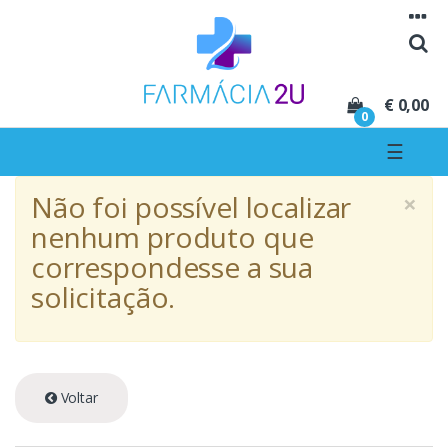
Seguir para navegação
Seguir para conteúdo
€ 0,00
0
☰
×
Não foi possível localizar
nenhum produto que
correspondesse a sua
solicitação.
Voltar