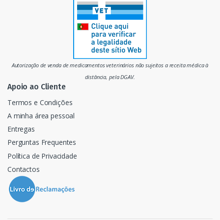
r
c
a
d
Autorização de venda de medicamentos veterinários não sujeitos a receita médica à
o
distância, pela DGAV.
Apoio ao Cliente
Termos e Condições
A minha área pessoal
Entregas
Perguntas Frequentes
Política de Privacidade
Contactos