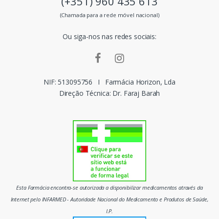
(+351) 960 435 613
s
(Chamada para a rede móvel nacional)
m
Ou siga-nos nas redes sociais:
a
r
c
NIF: 513095756
I
Farmácia Horizon, Lda
Direção Técnica: Dr. Faraj Barah
a
s
d
o
m
Esta Farmácia encontra-se autorizada a disponibilizar medicamentos através da
e
Internet pelo INFARMED - Autoridade Nacional do Medicamento e Produtos de Saúde,
I.P.