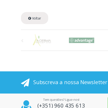
Voltar
A
s
p
r
i
Subscreva a nossa Newsletter
n
c
Tem questões? Ligue-nos!
i
(+351) 960 435 613