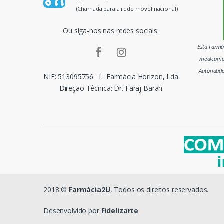
p
(Chamada para a rede móvel nacional)
a
Ou siga-nos nas redes sociais:
i
Esta Farmác
medicamen
s
Autoridad
NIF: 513095756
I
Farmácia Horizon, Lda
m
Direção Técnica: Dr. Faraj Barah
a
r
c
a
s
2018 ©
Farmácia2U
, Todos os direitos reservados.
d
Desenvolvido por
Fidelizarte