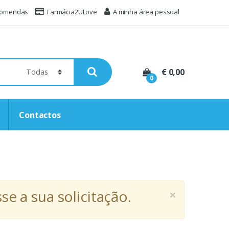
comendas
Farmácia2ULove
A minha área pessoal
€ 0,00
0
Contactos
×
e a sua solicitação.