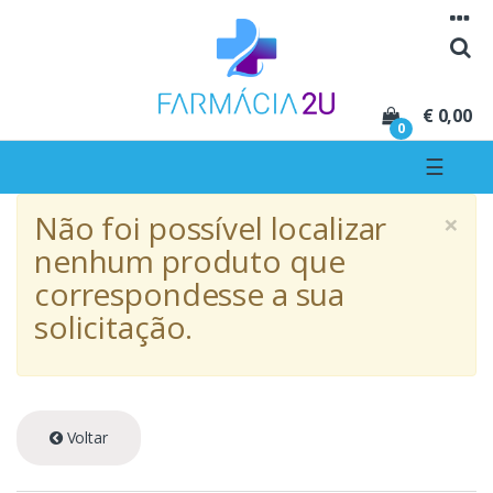
Seguir para navegação
Seguir para conteúdo
€ 0,00
0
☰
×
Não foi possível localizar
nenhum produto que
correspondesse a sua
solicitação.
Voltar