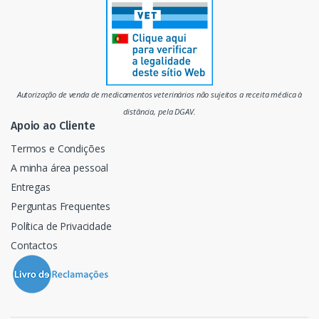
r
c
a
d
Autorização de venda de medicamentos veterinários não sujeitos a receita médica à
o
distância, pela DGAV.
Apoio ao Cliente
Termos e Condições
A minha área pessoal
Entregas
Perguntas Frequentes
Política de Privacidade
Contactos