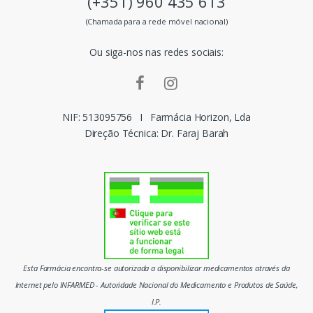
(+351) 960 435 613
s
(Chamada para a rede móvel nacional)
m
Ou siga-nos nas redes sociais:
a
r
c
NIF: 513095756
I
Farmácia Horizon, Lda
Direção Técnica: Dr. Faraj Barah
a
s
d
o
m
Esta Farmácia encontra-se autorizada a disponibilizar medicamentos através da
e
Internet pelo INFARMED - Autoridade Nacional do Medicamento e Produtos de Saúde,
I.P.