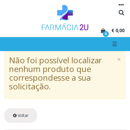
Seguir para navegação
Seguir para conteúdo
€ 0,00
0
☰
×
Não foi possível localizar
nenhum produto que
correspondesse a sua
solicitação.
Voltar