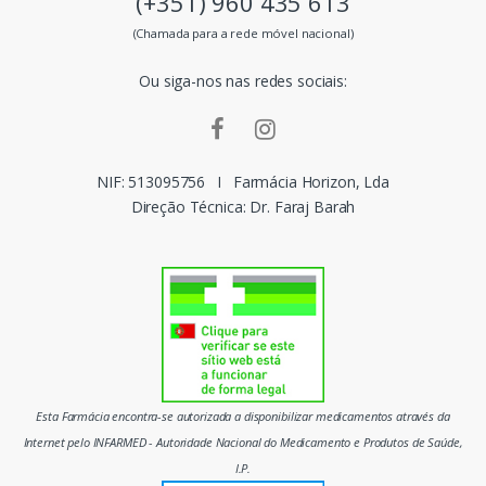
(+351) 960 435 613
s
(Chamada para a rede móvel nacional)
m
Ou siga-nos nas redes sociais:
a
r
c
NIF: 513095756
I
Farmácia Horizon, Lda
Direção Técnica: Dr. Faraj Barah
a
s
d
o
m
Esta Farmácia encontra-se autorizada a disponibilizar medicamentos através da
e
Internet pelo INFARMED - Autoridade Nacional do Medicamento e Produtos de Saúde,
I.P.