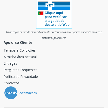
r
c
a
d
Autorização de venda de medicamentos veterinários não sujeitos a receita médica à
o
distância, pela DGAV.
Apoio ao Cliente
Termos e Condições
A minha área pessoal
Entregas
Perguntas Frequentes
Política de Privacidade
Contactos