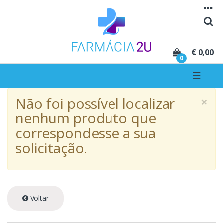
Seguir para navegação
Seguir para conteúdo
€ 0,00
0
☰
×
Não foi possível localizar
nenhum produto que
correspondesse a sua
solicitação.
Voltar