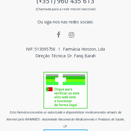
(+351) 960 435 613
s
(Chamada para a rede móvel nacional)
m
Ou siga-nos nas redes sociais:
a
r
c
NIF: 513095756
I
Farmácia Horizon, Lda
Direção Técnica: Dr. Faraj Barah
a
s
d
o
m
Esta Farmácia encontra-se autorizada a disponibilizar medicamentos através da
e
Internet pelo INFARMED - Autoridade Nacional do Medicamento e Produtos de Saúde,
I.P.