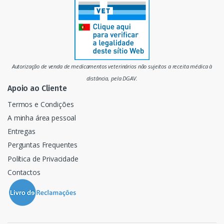
r
c
a
d
Autorização de venda de medicamentos veterinários não sujeitos a receita médica à
o
distância, pela DGAV.
Apoio ao Cliente
Termos e Condições
A minha área pessoal
Entregas
Perguntas Frequentes
Política de Privacidade
Contactos