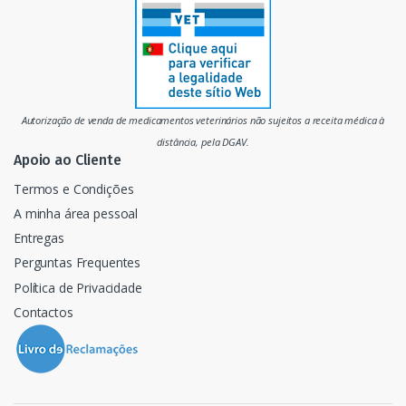
r
c
a
d
Autorização de venda de medicamentos veterinários não sujeitos a receita médica à
o
distância, pela DGAV.
Apoio ao Cliente
Termos e Condições
A minha área pessoal
Entregas
Perguntas Frequentes
Política de Privacidade
Contactos