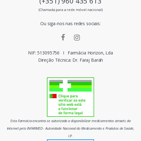
(+351) 960 435 613
s
(Chamada para a rede móvel nacional)
m
Ou siga-nos nas redes sociais:
a
r
c
NIF: 513095756
I
Farmácia Horizon, Lda
Direção Técnica: Dr. Faraj Barah
a
s
d
o
m
Esta Farmácia encontra-se autorizada a disponibilizar medicamentos através da
e
Internet pelo INFARMED - Autoridade Nacional do Medicamento e Produtos de Saúde,
I.P.