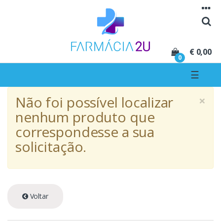
Seguir para navegação
Seguir para conteúdo
€ 0,00
0
☰
×
Não foi possível localizar
nenhum produto que
correspondesse a sua
solicitação.
Voltar