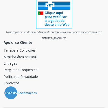
r
c
a
d
Autorização de venda de medicamentos veterinários não sujeitos a receita médica à
o
distância, pela DGAV.
Apoio ao Cliente
Termos e Condições
A minha área pessoal
Entregas
Perguntas Frequentes
Política de Privacidade
Contactos