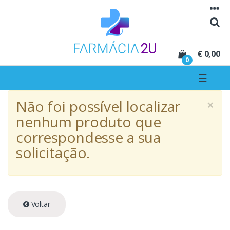
Seguir para navegação
Seguir para conteúdo
€ 0,00
0
☰
×
Não foi possível localizar
nenhum produto que
correspondesse a sua
solicitação.
Voltar