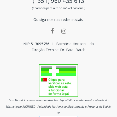
(+351) 960 435 613
s
(Chamada para a rede móvel nacional)
m
Ou siga-nos nas redes sociais:
a
r
c
NIF: 513095756
I
Farmácia Horizon, Lda
Direção Técnica: Dr. Faraj Barah
a
s
d
o
m
Esta Farmácia encontra-se autorizada a disponibilizar medicamentos através da
e
Internet pelo INFARMED - Autoridade Nacional do Medicamento e Produtos de Saúde,
I.P.