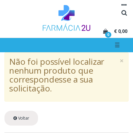
Seguir para navegação
Seguir para conteúdo
€ 0,00
0
☰
×
Não foi possível localizar
nenhum produto que
correspondesse a sua
solicitação.
Voltar