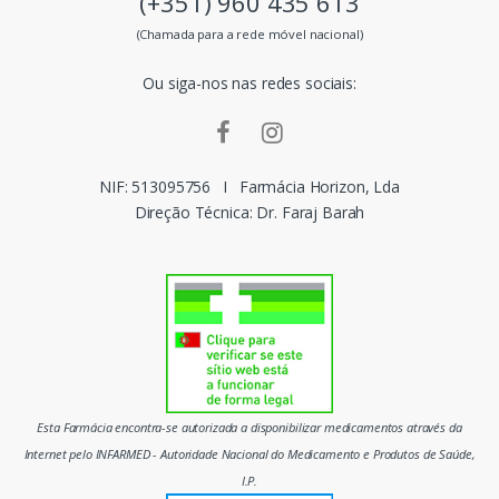
(+351) 960 435 613
s
(Chamada para a rede móvel nacional)
m
Ou siga-nos nas redes sociais:
a
r
c
NIF: 513095756
I
Farmácia Horizon, Lda
Direção Técnica: Dr. Faraj Barah
a
s
d
o
m
Esta Farmácia encontra-se autorizada a disponibilizar medicamentos através da
e
Internet pelo INFARMED - Autoridade Nacional do Medicamento e Produtos de Saúde,
I.P.