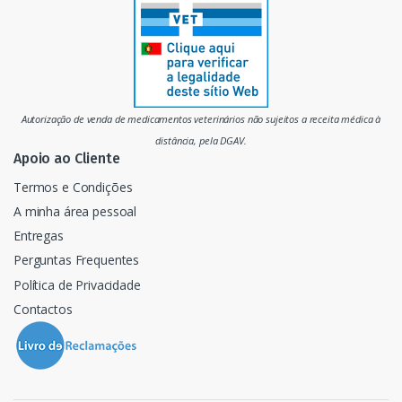
r
c
a
d
Autorização de venda de medicamentos veterinários não sujeitos a receita médica à
o
distância, pela DGAV.
Apoio ao Cliente
Termos e Condições
A minha área pessoal
Entregas
Perguntas Frequentes
Política de Privacidade
Contactos