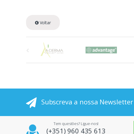
Voltar
A
s
p
r
i
Subscreva a nossa Newsletter
n
c
Tem questões? Ligue-nos!
i
(+351) 960 435 613