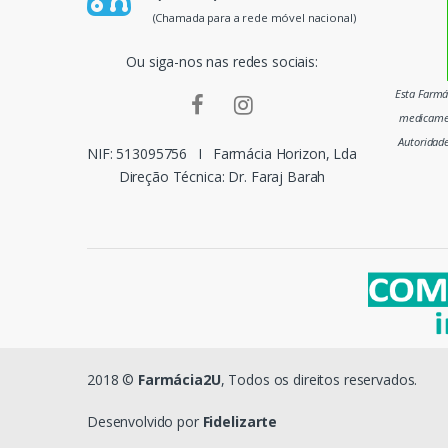
p
(Chamada para a rede móvel nacional)
a
Ou siga-nos nas redes sociais:
i
Esta Farmác
medicamen
s
Autoridad
NIF: 513095756
I
Farmácia Horizon, Lda
m
Direção Técnica: Dr. Faraj Barah
a
r
c
a
s
2018 ©
Farmácia2U
, Todos os direitos reservados.
d
Desenvolvido por
Fidelizarte