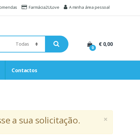
comendas
Farmácia2ULove
A minha área pessoal
€ 0,00
0
Contactos
×
e a sua solicitação.