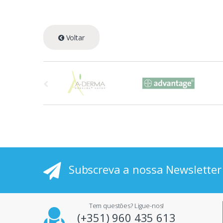
Voltar
A
s
p
r
i
Subscreva a nossa Newsletter
n
c
Tem questões? Ligue-nos!
i
(+351) 960 435 613