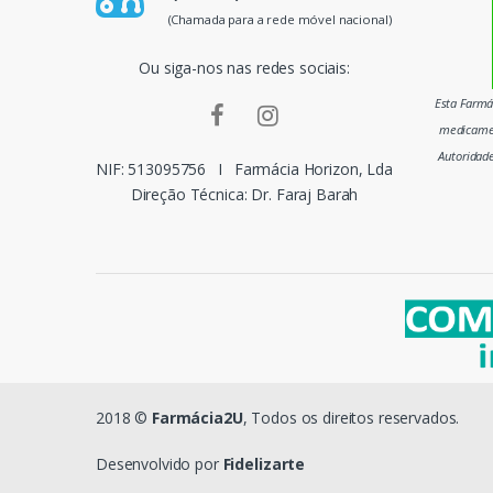
p
(Chamada para a rede móvel nacional)
a
Ou siga-nos nas redes sociais:
i
Esta Farmác
medicamen
s
Autoridad
NIF: 513095756
I
Farmácia Horizon, Lda
m
Direção Técnica: Dr. Faraj Barah
a
r
c
a
s
2018 ©
Farmácia2U
, Todos os direitos reservados.
d
Desenvolvido por
Fidelizarte