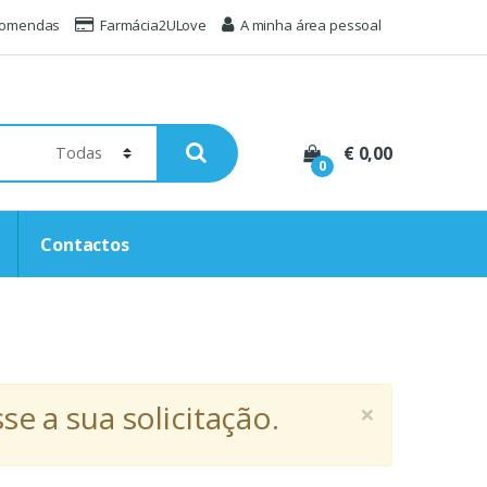
comendas
Farmácia2ULove
A minha área pessoal
€ 0,00
0
Contactos
×
e a sua solicitação.