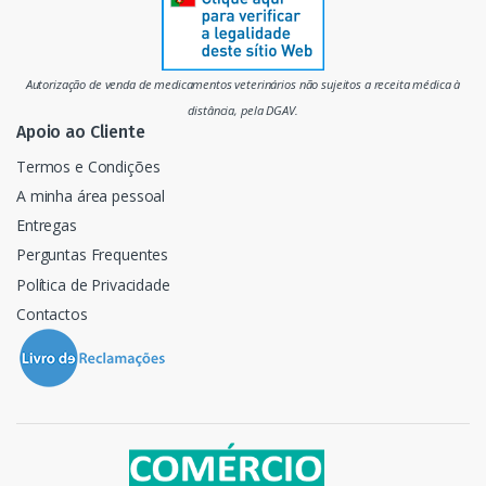
a
d
Autorização de venda de medicamentos veterinários não sujeitos a receita médica à
o
distância, pela DGAV.
Apoio ao Cliente
Termos e Condições
A minha área pessoal
Entregas
Perguntas Frequentes
Política de Privacidade
Contactos