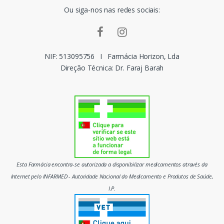
Ou siga-nos nas redes sociais:
a
r
c
NIF: 513095756
I
Farmácia Horizon, Lda
Direção Técnica: Dr. Faraj Barah
a
s
d
o
m
Esta Farmácia encontra-se autorizada a disponibilizar medicamentos através da
e
Internet pelo INFARMED - Autoridade Nacional do Medicamento e Produtos de Saúde,
I.P.
r
c