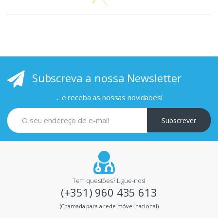
s
p
r
i
Subscreva a nossa Newsletter
n
c
... e receba as nossas novidades!
i
Subscrever
p
a
i
Tem questões? Ligue-nos!
(+351) 960 435 613
s
(Chamada para a rede móvel nacional)
m