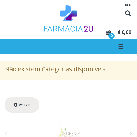
Seguir para navegação
Seguir para conteúdo
€ 0,00
0
☰
Não existem Categorias disponíveis
Voltar
A